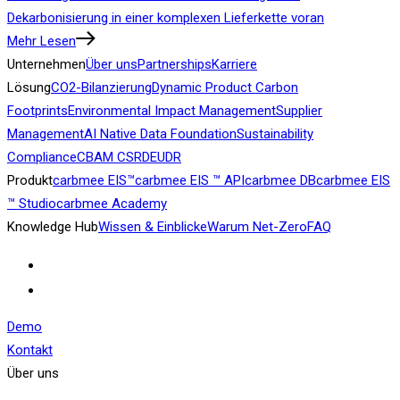
Dekarbonisierung in einer komplexen Lieferkette voran
Mehr Lesen
Unternehmen
Über uns
Partnerships
Karriere
Lösung
CO2-Bilanzierung
Dynamic Product Carbon
Footprints
Environmental Impact Management
Supplier
Management
AI Native Data Foundation
Sustainability
Compliance
CBAM
CSRD
EUDR
Produkt
carbmee EIS™
carbmee EIS ™ API
carbmee DB
carbmee EIS
™ Studio
carbmee Academy
Knowledge Hub
Wissen & Einblicke
Warum Net-Zero
FAQ
Demo
Kontakt
Über uns