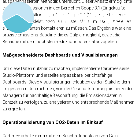
ausgabenbasierten Methodik untersucht. Dieser Ansatz ermöglichte
es Galp, die Emissionen in den Bereichen Scope 3.1 (Eingekaufte
Waren und Dienstleistungen) und Scope 3.4 (Vorgelagerte Transport-
und Distributionsleistungen) zum ersten Mal zu messen, ohne einen
einzigen Lieferanten kontaktieren zu müssen. Das Ergebnis war eine
präzise Emissions-Baseline, die es Galp ermöglicht, gezielt die
Bereiche mit dem höchsten Reduktionspotenzial anzugehen.
Maßgeschneiderte Dashboards und Visualisierungen
Um diese Daten nutzbar zu machen, implementierte Carbmee seine
Studio-Plattform und erstellte anpassbare, berichtsfähige
Dashboards. Diese Visualisierungen erlaubten es den Stakeholdern
im gesamten Unternehmen, von der Geschäftsführung bis hin zu den
Managern für nachhaltige Beschaffung, die Emissionsdaten in
Echtzeit zu verfolgen, zu analysieren und entsprechende Maßnahmen
zu ergreifen.
Operationalisierung von CO2-Daten im Einkauf
Carbmee arbeitete eng mit dem Beschaffungsteam von Galp