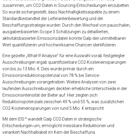
zusammen, um CO2-Daten in Sourcing-Entscheidungen einzubetten.
So wurde sichergestellt, dass Nachhaltigkeitsaspekte zu einem
Standardbestandteil der Lieferantenbewertung und der
Beschaffungsstrategie wurden. Durch den Wechsel von pauschalen,
ausgabenbasierten Scope 3 Schätzungen zu detaillierten,
aktivitätsbasierten Emissionsdaten konnte Galp den unmittelbaren
Wert quantifizieren und hochwirksame Chancen identifizieren.
Eine gezielte „What-If-Analyse“ für eine Auswahl vorab festgelegter
Ausschreibungen ergab quantifizierbare CO2-Kosteneinsparungen
von bis zu 13 Mio. €. Dies wurde primär durch ein
Emissionsreduktionspotenzial von 78 % bei Service-
Ausschreibungen vorangetrieben. Weitere Analysen von zwei
laufenden Ausschreibungen deckten erhebliche Unterschiede in der
Emissionsintensität der Bieter auf. Hier zeigten sich
Reduktionspotenziale zwischen 49 % und 55 %, was zusätzlichen
CO2-Kosteneinsparungen von rund 5 Mio. € entspricht.
Mit dem EIS™ wandelt Galp CO2-Daten in strategische
Entscheidungen um, ermöglicht messbare Reduktionen und
verankert Nachhaltigkeit im Kern der Beschaffung.