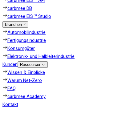
carbmee EIS ™ API
carbmee DB
carbmee EIS ™ Studio
Branchen
Automobilindustrie
Fertigungsindustrie
Konsumgüter
Elektronik- und Halbleiterindustrie
Kunden
Ressourcen
Wissen & Einblicke
Warum Net-Zero
FAQ
carbmee Academy
Kontakt