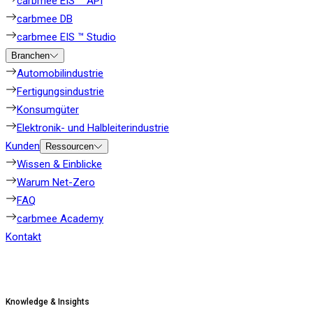
carbmee EIS ™ API
carbmee DB
carbmee EIS ™ Studio
Branchen
Automobilindustrie
Fertigungsindustrie
Konsumgüter
Elektronik- und Halbleiterindustrie
Kunden
Ressourcen
Wissen & Einblicke
Warum Net-Zero
FAQ
carbmee Academy
Kontakt
Knowledge & Insights