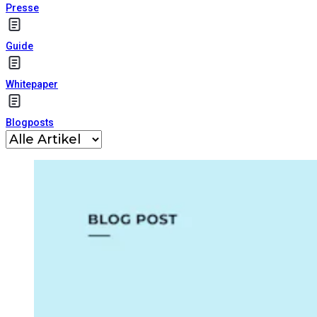
Presse
Guide
Whitepaper
Blogposts