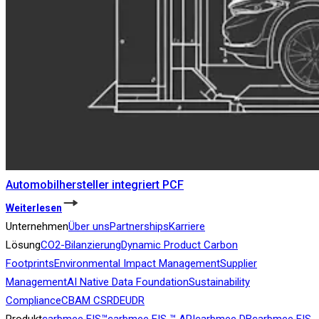
Automobilhersteller integriert PCF
Weiterlesen
Unternehmen
Über uns
Partnerships
Karriere
Lösung
CO2-Bilanzierung
Dynamic Product Carbon
Footprints
Environmental Impact Management
Supplier
Management
AI Native Data Foundation
Sustainability
Compliance
CBAM
CSRD
EUDR
Produkt
carbmee EIS™
carbmee EIS ™ API
carbmee DB
carbmee EIS