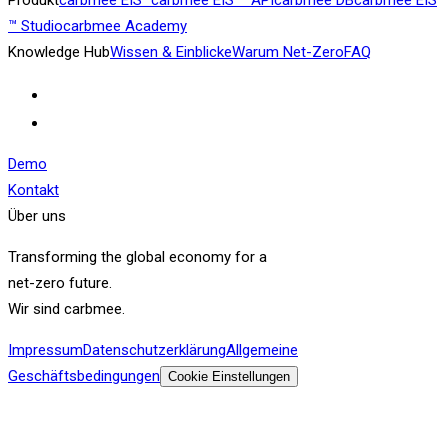
™ Studio
carbmee Academy
Knowledge Hub
Wissen & Einblicke
Warum Net-Zero
FAQ
Demo
Kontakt
Über uns
Transforming the global economy for a
net-zero future.
Wir sind carbmee.
Impressum
Datenschutzerklärung
Allgemeine
Geschäftsbedingungen
Cookie Einstellungen