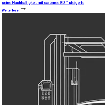
seine Nachhaltigkeit mit carbmee EIS™ steigerte
Weiterlesen