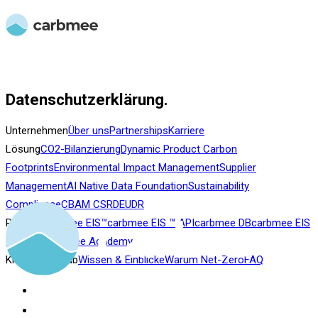
Datenschutzerklärung.
Unternehmen
Über uns
Partnerships
Karriere
Lösung
CO2-Bilanzierung
Dynamic Product Carbon
Footprints
Environmental Impact Management
Supplier
Management
AI Native Data Foundation
Sustainability
Compliance
CBAM
CSRD
EUDR
Produkt
carbmee EIS™
carbmee EIS ™ API
carbmee DB
carbmee EIS
™ Studio
carbmee Academy
Knowledge Hub
Wissen & Einblicke
Warum Net-Zero
FAQ