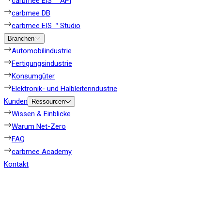
carbmee EIS ™ API
carbmee DB
carbmee EIS ™ Studio
Branchen
Automobilindustrie
Fertigungsindustrie
Konsumgüter
Elektronik- und Halbleiterindustrie
Kunden
Ressourcen
Wissen & Einblicke
Warum Net-Zero
FAQ
carbmee Academy
Kontakt