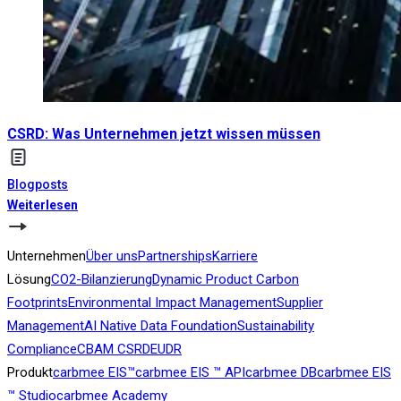
CSRD: Was Unternehmen jetzt wissen müssen
Blogposts
Weiterlesen
Unternehmen
Über uns
Partnerships
Karriere
Lösung
CO2-Bilanzierung
Dynamic Product Carbon
Footprints
Environmental Impact Management
Supplier
Management
AI Native Data Foundation
Sustainability
Compliance
CBAM
CSRD
EUDR
Produkt
carbmee EIS™
carbmee EIS ™ API
carbmee DB
carbmee EIS
™ Studio
carbmee Academy