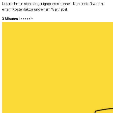
Unternehmen nicht länger ignorieren können: Kohlenstoff wird zu
einem
Kostenfaktor
und einem
Werthebel
.
3
Minuten Lesezeit