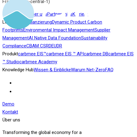
Frankfurt (eu-central-1)
Unternehmen
Über uns
Partnerships
Karriere
Lösung
CO2-Bilanzierung
Dynamic Product Carbon
Footprints
Environmental Impact Management
Supplier
Management
AI Native Data Foundation
Sustainability
Compliance
CBAM
CSRD
EUDR
Produkt
carbmee EIS™
carbmee EIS ™ API
carbmee DB
carbmee EIS
™ Studio
carbmee Academy
Knowledge Hub
Wissen & Einblicke
Warum Net-Zero
FAQ
Demo
Kontakt
Über uns
Transforming the global economy for a