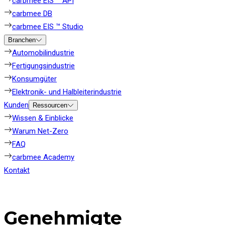
carbmee EIS ™ API
carbmee DB
carbmee EIS ™ Studio
Branchen
Automobilindustrie
Fertigungsindustrie
Konsumgüter
Elektronik- und Halbleiterindustrie
Kunden
Ressourcen
Wissen & Einblicke
Warum Net-Zero
FAQ
carbmee Academy
Kontakt
Genehmigte