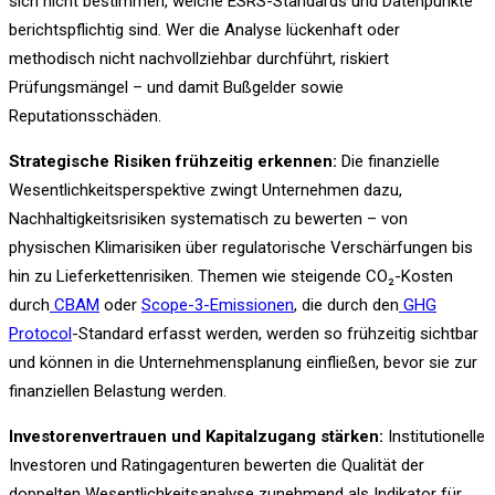
sich nicht bestimmen, welche ESRS-Standards und Datenpunkte
berichtspflichtig sind. Wer die Analyse lückenhaft oder
methodisch nicht nachvollziehbar durchführt, riskiert
Prüfungsmängel – und damit Bußgelder sowie
Reputationsschäden.
Strategische Risiken frühzeitig erkennen:
Die finanzielle
Wesentlichkeitsperspektive zwingt Unternehmen dazu,
Nachhaltigkeitsrisiken systematisch zu bewerten – von
physischen Klimarisiken über regulatorische Verschärfungen bis
hin zu Lieferkettenrisiken. Themen wie steigende CO₂-Kosten
durch
CBAM
oder
Scope-3-Emissionen
, die durch den
GHG
Protocol
-Standard erfasst werden, werden so frühzeitig sichtbar
und können in die Unternehmensplanung einfließen, bevor sie zur
finanziellen Belastung werden.
Investorenvertrauen und Kapitalzugang stärken:
Institutionelle
Investoren und Ratingagenturen bewerten die Qualität der
doppelten Wesentlichkeitsanalyse zunehmend als Indikator für