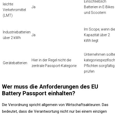
Einschließlich
leichte
Ja
Batterien in E-Bikes
Verkehrsmittel
und Scootern
(LMT)
Im Scope, wenn die
Industriebatterien
Ja
Kapazität über 2
über 2 kWh
kWh liegt
Unternehmen sollt
Hier in der Regel nicht die
kategoriespezifisc
Gerätebatterien
zentrale Passport-Kategorie
Pflichten sorgfältig
prüfen
Wer muss die Anforderungen des EU
Battery Passport einhalten?
Die Verordnung spricht allgemein von Wirtschaftsakteuren. Das
bedeutet, dass die Verantwortung nicht nur bei einem einzigen