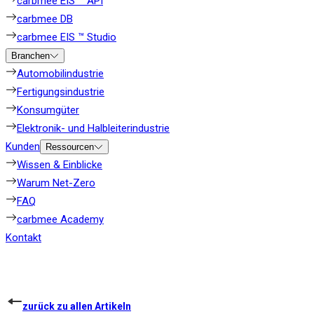
carbmee EIS ™ API
carbmee DB
carbmee EIS ™ Studio
Branchen
Automobilindustrie
Fertigungsindustrie
Konsumgüter
Elektronik- und Halbleiterindustrie
Kunden
Ressourcen
Wissen & Einblicke
Warum Net-Zero
FAQ
carbmee Academy
Kontakt
zurück zu allen Artikeln