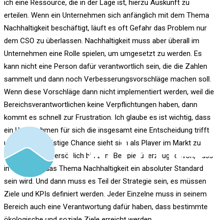
ich eine Ressource, die in der Lage ist, hierzu Auskunft zu
erteilen. Wenn ein Unternehmen sich anfänglich mit dem Thema
Nachhaltigkeit beschäftigt, läuft es oft Gefahr das Problem nur
dem CSO zu überlassen. Nachhaltigkeit muss aber überall im
Unternehmen eine Rolle spielen, um umgesetzt zu werden. Es
kann nicht eine Person dafür verantwortlich sein, die die Zahlen
sammelt und dann noch Verbesserungsvorschläge machen soll.
Wenn diese Vorschläge dann nicht implementiert werden, weil die
Bereichsverantwortlichen keine Verpflichtungen haben, dann
kommt es schnell zur Frustration. Ich glaube es ist wichtig, dass
ein Unternehmen für sich die insgesamt eine Entscheidung trifft
und eine langfristige Chance sieht sich als Player im Markt zu
etablieren. Ich persönlich bin zum Beispiel überzeugt davon, dass
in 10 Jahren das Thema Nachhaltigkeit ein absoluter Standard
sein wird. Und dann muss es Teil der Strategie sein, es müssen
Ziele und KPIs definiert werden. Jeder Einzelne muss in seinem
Bereich auch eine Verantwortung dafür haben, dass bestimmte
ökologische und soziale Ziele erreicht werden.