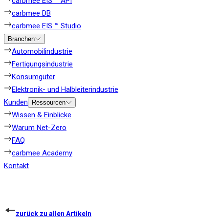
carbmee EIS ™ API
carbmee DB
carbmee EIS ™ Studio
Branchen
Automobilindustrie
Fertigungsindustrie
Konsumgüter
Elektronik- und Halbleiterindustrie
Kunden
Ressourcen
Wissen & Einblicke
Warum Net-Zero
FAQ
carbmee Academy
Kontakt
zurück zu allen Artikeln