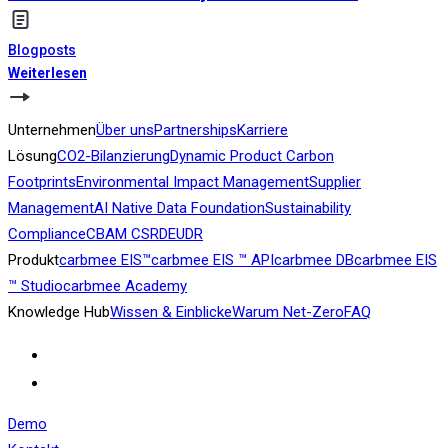
Blogposts
Weiterlesen
Unternehmen
Über uns
Partnerships
Karriere
Lösung
CO2-Bilanzierung
Dynamic Product Carbon
Footprints
Environmental Impact Management
Supplier
Management
AI Native Data Foundation
Sustainability
Compliance
CBAM
CSRD
EUDR
Produkt
carbmee EIS™
carbmee EIS ™ API
carbmee DB
carbmee EIS
™ Studio
carbmee Academy
Knowledge Hub
Wissen & Einblicke
Warum Net-Zero
FAQ
Demo