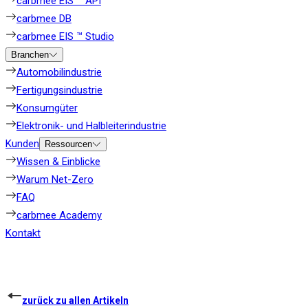
carbmee EIS ™ API
carbmee DB
carbmee EIS ™ Studio
Branchen
Automobilindustrie
Fertigungsindustrie
Konsumgüter
Elektronik- und Halbleiterindustrie
Kunden
Ressourcen
Wissen & Einblicke
Warum Net-Zero
FAQ
carbmee Academy
Kontakt
zurück zu allen Artikeln