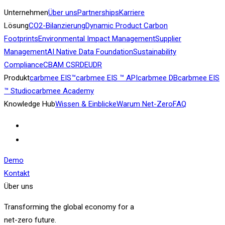
Unternehmen
Über uns
Partnerships
Karriere
Lösung
CO2-Bilanzierung
Dynamic Product Carbon
Footprints
Environmental Impact Management
Supplier
Management
AI Native Data Foundation
Sustainability
Compliance
CBAM
CSRD
EUDR
Produkt
carbmee EIS™
carbmee EIS ™ API
carbmee DB
carbmee EIS
™ Studio
carbmee Academy
Knowledge Hub
Wissen & Einblicke
Warum Net-Zero
FAQ
Demo
Kontakt
Über uns
Transforming the global economy for a
net-zero future.